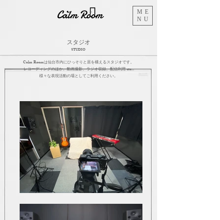
ME
NU
スタジオ
STUDIO
Calm Roomは仙台市内にひっそりと居を構えるスタジオです。
レコーディングのほか、動画撮影、ラジオ収録、配信利用 etc...
様々な表現活動の場としてご利用ください。